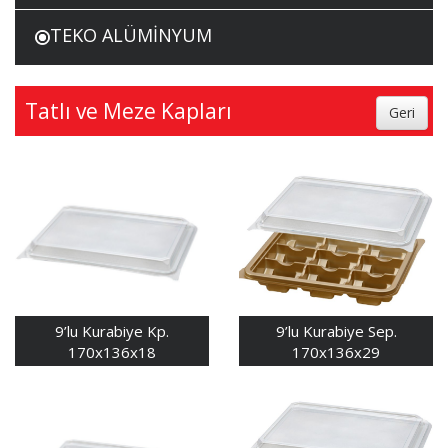
TEKO ALÜMİNYUM
Tatlı ve Meze Kapları
9’lu Kurabiye Kp.
9’lu Kurabiye Sep.
170x136x18
170x136x29