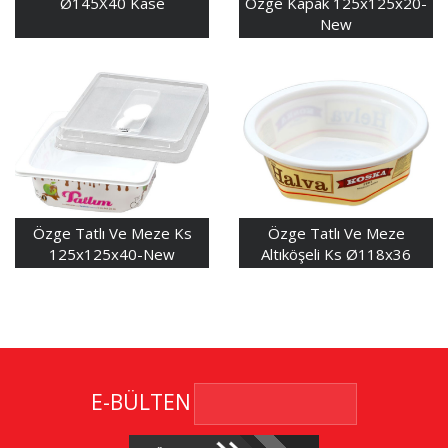
Ø145X40 Kase
Özge Kapak 125x125x20-
New
Özge Tatlı Ve Meze Ks
Özge Tatlı Ve Meze
125x125x40-New
Altıköşeli Ks Ø118x36
E-BÜLTEN