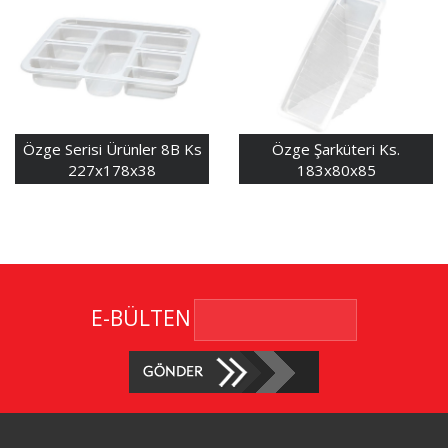
Özge Serisi Ürünler 8B Ks
Özge Şarküteri Ks.
227x178x38
183x80x85
E-BÜLTEN