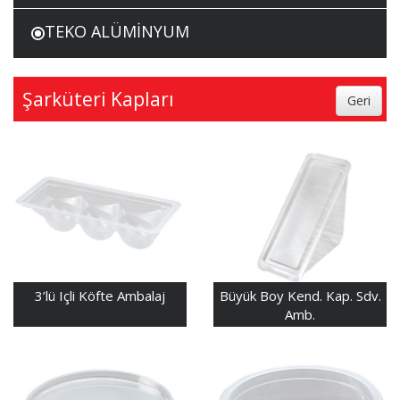
TEKO ALÜMİNYUM
Şarküteri Kapları
3’lü Içli Köfte Ambalaj
Büyük Boy Kend. Kap. Sdv.
Amb.