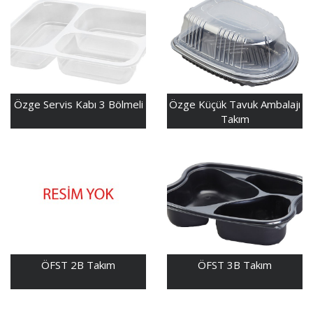
Özge Servis Kabı 3 Bölmeli
Özge Küçük Tavuk Ambalajı
Takım
ÖFST 2B Takım
ÖFST 3B Takım