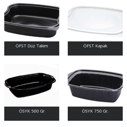
ÖFST Düz Takım
ÖFST Kapak
ÖSYK 500 Gr
ÖSYK 750 Gr.