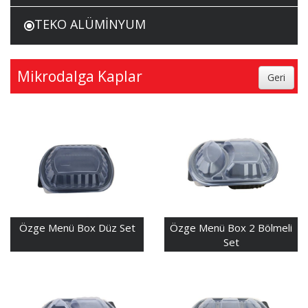
TEKO ALÜMİNYUM
Mikrodalga Kaplar
Özge Menü Box Düz Set
Özge Menü Box 2 Bölmeli
Set