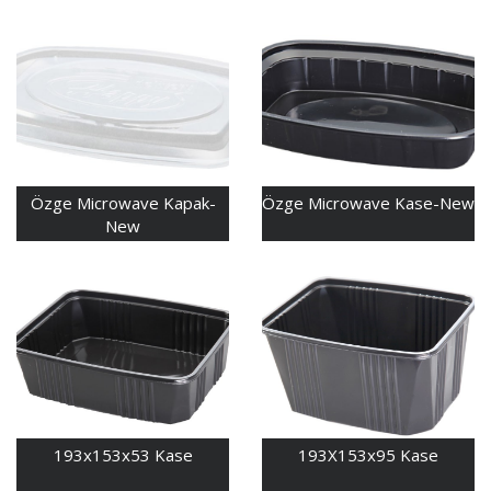
Özge Microwave Kapak-
Özge Microwave Kase-New
New
193x153x53 Kase
193X153x95 Kase